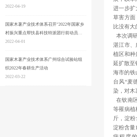
2022-04-19
进一步扩
草害方面
国家木薯产业技术体系召开“2022年国家乡
比没有大
村振兴重点帮扶县科技特派团行前动员部
本次调研
署视频会”
2022-04-01
湛江市、
植区和种
国家木薯产业技术体系广州综合试验站组
延扩散至
织2022年春耕生产活动
海市的铁
2022-03-22
台风“麦
染，对木
在钦南区
等罹病植
斤，淀粉
淀粉含量
病程度