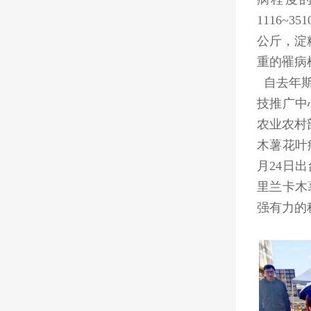
1116~351
公斤，淀
重的罹病
自去年斯
技推广中
农业农村
木薯花叶
月
24
日出
里兰卡木
强有力的