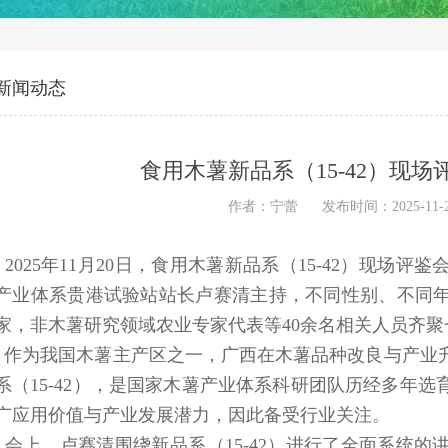
新闻动态
食用木薯新品系（15-42）现
作者：宁蕾
发布时间：2025-11-
2025
年
11
月
20
日，食用木薯新品系（
15-42
）现场评鉴
产业体系贵港试验站站长卢赛清主持，不同性别、不同
家，非木薯研究领域农业专家代表等40余名相关人员齐
作为我国木薯主产区之一，广西在木薯品种改良与产业
系（
15-42
），是国家木薯产业体系科研团队历经多年选
广应用价值与产业发展潜力，因此备受行业关注。
会上，卢赛清围绕新品系（
15-42
）进行了全面系统的