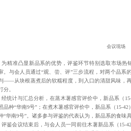
会议现场
为精准凸显新品系的优势，评鉴环节特别选取市场热销
审。与会人员通过“观、尝、评”三步流程，对两个品系
判——从块根蒸煮后的软糯程度，到入口的清甜风味，
打分。
经统计与汇总分析，在蒸木薯感官评价中，新品系（
15
照品种“华南
9
号”；在煮木薯感官评价中，新品系（
15-42
种“华南
9
号”。诸多参与评鉴的代表认为，新品系的食味
评鉴会议结束后，与会人员一同前往木薯新品系（
15-4